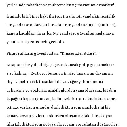
yerlerinde rahatken ve muhtemelen üç maymunu oynarken!
İsminde bile bir çelişki ilişiyor insana. Bir yanda kimsesizlik
bir yanda ise onlara ait bir ada… Bir yanda Refugee (mülteci),
kanun kaçakları, firariler öte yanda ise güvenliği sağlamaya
yemin etmiş Polis: RefugeePolis.
Firari ruhların güvenli adası: “Kimsesizler Adası”…
Kitap sizi bir yolculuğa çağıracak ancak gidip gitmemek ise
size kalmış… Evet evet bunun için size tamam mı devam mı
diye yöneltilecek fırsatlar bile var. Eğer yolun sonuna
gelirseniz ve gözlerini açabilenlerden yana olursanız kitabın
kapağını kapattığınız an, kalbinizde bir şiir okuduktan sonra
içinize yerleşen umudu, dinledikten sonra melodisini bir
kenara koyup sözlerini okurken oluşan merakı, bir aksiyon
film izledikten sonra oluşan heyecanı, sorgulatan düşünceleri,