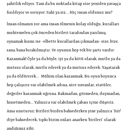
şahitlik ediyor. Tam da bu noktada kitap size yeniden yavaşça
fısıldıyor ve soruyor: Sahi ya siz… Hiç insan oldunuz mu?
İnsan olmanın zor ama insan ölmenin kolay olduğu, kuralları
muhtemelen çok önceden birileri tarafından yazılmış,
oynamak kısmı ise -elbette kurallardan çıkmadan- size, bize,
sana, bana bırakılmıştır. Ve oyunun hep tek bir şartı vardır:
Kazanmak! Öyle ya da böyle, iyi ya da kötü olarak, mutlu ya da
mutsuz olarak, mutlu ederek ya da mutsuz ederek. Yaşatarak
ya da öldürerek…
Mühim olan kazanmak. Bu oyun boyunca
hep çalışırız var olabilmek adına, nice unvanlar, statüler,
değerler kazanmak uğruna. Bakmadan, görmeden, duymadan,
hissetmeden… Yalnızca var olabilmek çabası içine düşeriz.
Ama unuturuz: Birileri bizden bahsederken yine yalnızca ‘
biri
’
diye bahsedecek, tıpkı bizim onları anarken ‘birileri’ olarak
andığımız gibi.