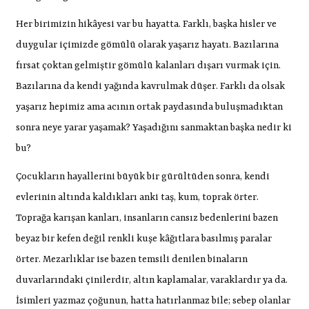
Her birimizin hikâyesi var bu hayatta. Farklı, başka hisler ve
duygular içimizde gömülü olarak yaşarız hayatı. Bazılarına
fırsat çoktan gelmiştir gömülü kalanları dışarı vurmak için.
Bazılarına da kendi yağında kavrulmak düşer. Farklı da olsak
yaşarız hepimiz ama acının ortak paydasında buluşmadıktan
sonra neye yarar yaşamak? Yaşadığını sanmaktan başka nedir ki
bu?
Çocukların hayallerini büyük bir gürültüden sonra, kendi
evlerinin altında kaldıkları anki taş, kum, toprak örter.
Toprağa karışan kanları, insanların cansız bedenlerini bazen
beyaz bir kefen değil renkli kuşe kâğıtlara basılmış paralar
örter. Mezarlıklar ise bazen temsili denilen binaların
duvarlarındaki çinilerdir, altın kaplamalar, varaklardır ya da.
İsimleri yazmaz çoğunun, hatta hatırlanmaz bile; sebep olanlar