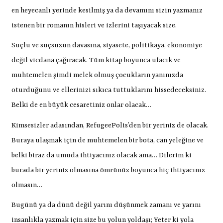
en heyecanlı yerinde kesilmiş ya da devamını sizin yazmanız
istenen bir romanın hisleri ve izlerini taşıyacak size.
Suçlu ve suçsuzun davasına, siyasete, politikaya, ekonomiye
değil vicdana çağıracak. Tüm kitap boyunca ufacık ve
muhtemelen şimdi melek olmuş çocukların yanınızda
oturduğunu ve ellerinizi sıkıca tuttuklarını hissedeceksiniz.
Belki de en büyük cesaretiniz onlar olacak…
Kimsesizler adasından, RefugeePolis’den bir yeriniz de olacak.
Buraya ulaşmak için de muhtemelen bir bota, can yeleğine ve
belki biraz da umuda ihtiyacınız olacak ama… Dilerim ki
burada bir yeriniz olmasına ömrünüz boyunca hiç ihtiyacınız
olmasın…
Bugünü ya da dünü değil yarını düşünmek zamanı ve yarını
insanlıkla yazmak için size bu yolun yoldaşı; Yeter ki yola