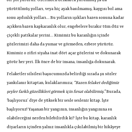
bir yol yürürüz. Üzerinden defalarca yürünmüş ya da
yürütülmüş yolları, veya hiç ayak basılmamış, kaygısı bol ama
sonu aydınlık yolları… Bu yolların ışıkları bazen sonuna kadar
açıkken bazen kapkaranlık olur, engebelere bırakır tüm düz ve
çiçekli patikalar yerini… Kimimiz bu karanlığın içinde
gözlerimizi daha da yumar ve görmeden, ezbere yürürüz.
Kimimiz o zifiri siyaha inat dört açar gözlerini ve dokunarak
görür her yeri. İlk önce de bir insana, insanlığa dokunarak.
Felaketler silsilesi başucumuzda belirdiği sırada şu sözler
yankılanır kitaptan, kulaklarımıza;
“Bazen felaket dediğimiz
şeyler farklı güzellikleri görmek için fırsat olabilirmiş.”
Burada,
‘başlıyoruz’ diye de yüksek bir sesle seslenir kitap. İşte
başlıyoruz! Yaşanan bir yangının, insanlığın yangınına su
olabileceğini nerden bilebilirdik ki? İşte bu kitap, karanlık
diyarların içinden yalnız insanlıkla çıkılabilmiş bir hikâyeye