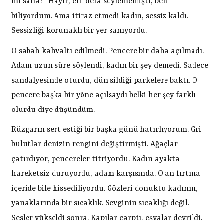
mi sana?” Hayır, elli defa söylememişti, ben
biliyordum. Ama itiraz etmedi kadın, sessiz kaldı.
Sessizliği korunaklı bir yer sanıyordu.
O sabah kahvaltı edilmedi. Pencere bir daha açılmadı.
Adam uzun süre söylendi, kadın bir şey demedi. Sadece
sandalyesinde oturdu, dün sildiği parkelere baktı. O
pencere başka bir yöne açılsaydı belki her şey farklı
olurdu diye düşündüm.
Rüzgarın sert estiği bir başka günü hatırlıyorum. Gri
bulutlar denizin rengini değiştirmişti. Ağaçlar
çatırdıyor, pencereler titriyordu. Kadın ayakta
hareketsiz duruyordu, adam karşısında. O an fırtına
içeride bile hissediliyordu. Gözleri donuktu kadının,
yanaklarında bir sıcaklık. Sevginin sıcaklığı değil.
Sesler yükseldi sonra. Kapılar çarptı, eşyalar devrildi,