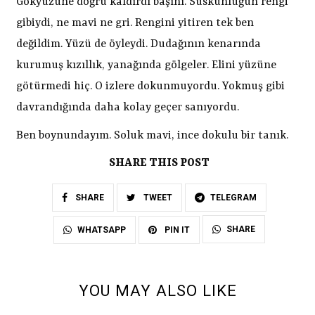
Gökyüzüne doğru kaldırdı başını. Suskunluğun rengi
gibiydi, ne mavi ne gri. Rengini yitiren tek ben
değildim. Yüzü de öyleydi. Dudağının kenarında
kurumuş kızıllık, yanağında gölgeler. Elini yüzüne
götürmedi hiç. O izlere dokunmuyordu. Yokmuş gibi
davrandığında daha kolay geçer sanıyordu.
Ben boynundayım. Soluk mavi, ince dokulu bir tanık.
SHARE THIS POST
SHARE
TWEET
TELEGRAM
SHARE
WHATSAPP
PIN IT
YOU MAY ALSO LIKE