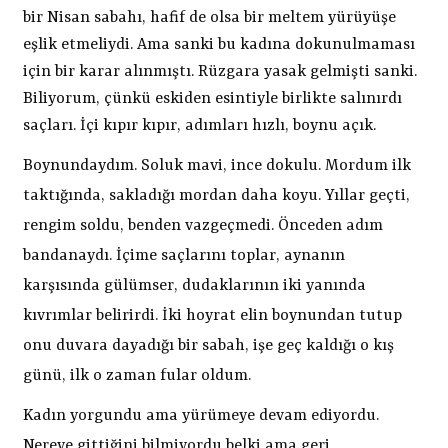
bir Nisan sabahı, hafif de olsa bir meltem yürüyüşe
eşlik etmeliydi. Ama sanki bu kadına dokunulmaması
için bir karar alınmıştı. Rüzgara yasak gelmişti sanki.
Biliyorum, çünkü eskiden esintiyle birlikte salınırdı
saçları. İçi kıpır kıpır, adımları hızlı, boynu açık.
Boynundaydım. Soluk mavi, ince dokulu. Mordum ilk
taktığında, sakladığı mordan daha koyu. Yıllar geçti,
rengim soldu, benden vazgeçmedi. Önceden adım
bandanaydı. İçime saçlarını toplar, aynanın
karşısında gülümser, dudaklarının iki yanında
kıvrımlar belirirdi. İki hoyrat elin boynundan tutup
onu duvara dayadığı bir sabah, işe geç kaldığı o kış
günü, ilk o zaman fular oldum.
Kadın yorgundu ama yürümeye devam ediyordu.
Nereye gittiğini bilmiyordu belki ama geri