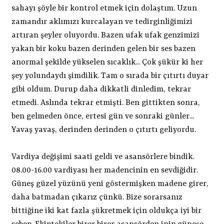
sahayı şöyle bir kontrol etmek için dolaştım. Uzun
zamandır aklımızı kurcalayan ve tedirginliğimizi
artıran şeyler oluyordu. Bazen ufak ufak genzimizi
yakan bir koku bazen derinden gelen bir ses bazen
anormal şekilde yükselen sıcaklık... Çok şükür ki her
şey yolundaydı şimdilik. Tam o sırada bir çıtırtı duyar
gibi oldum. Durup daha dikkatli dinledim, tekrar
etmedi. Aslında tekrar etmişti. Ben gittikten sonra,
ben gelmeden önce, ertesi gün ve sonraki günler...
Yavaş yavaş, derinden derinden o çıtırtı geliyordu.
Vardiya değişimi saati geldi ve asansörlere bindik.
08.00-16.00 vardiyası her madencinin en sevdiğidir.
Güneş güzel yüzünü yeni göstermişken madene girer,
daha batmadan çıkarız çünkü. Bize sorarsanız
bittiğine iki kat fazla şükretmek için oldukça iyi bir