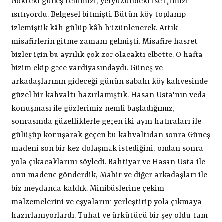
Gökteki güneş tenimizi, yeryüzündeki ise içimizi
ısıtıyordu. Belgesel bitmişti. Bütün köy toplanıp
izlemiştik kâh gülüp kâh hüzünlenerek. Artık
misafirlerin gitme zamanı gelmişti. Misafire hasret
bizler için bu ayrılık çok zor olacaktı elbette. O hafta
bizim ekip gece vardiyasındaydı. Güneş ve
arkadaşlarının gideceği günün sabahı köy kahvesinde
güzel bir kahvaltı hazırlamıştık. Hasan Usta'nın veda
konuşması ile gözlerimiz nemli başladığımız,
sonrasında güzelliklerle geçen iki ayın hatıraları ile
gülüşüp konuşarak geçen bu kahvaltıdan sonra Güneş
madeni son bir kez dolaşmak istediğini, ondan sonra
yola çıkacaklarını söyledi. Bahtiyar ve Hasan Usta ile
onu madene gönderdik, Mahir ve diğer arkadaşları ile
biz meydanda kaldık. Minibüslerine çekim
malzemelerini ve eşyalarını yerleştirip yola çıkmaya
hazırlanıyorlardı. Tuhaf ve ürkütücü bir şey oldu tam