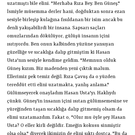
uzatmıştı bile elini. "Merhaba Rıza Bey. Ben Güneş."
İsmiyle müsemma derler hani, doğduktan sonra ezan
sesiyle birleşip kulağına fısıldanan bir isim ancak bu
denli yakışabilirdi bir insana. Sapsarı saçları
omuzlarından dökülüyor, gülüşü insanın içini
ısıtıyordu. Ben onun kalbinden yüzüne yansıyan
güzelliğe ve sıcaklığa dalıp gitmiştim ki Hasan
Usta'nın sesiyle kendime geldim. "Memnun olduk
Güneş kızım. Biz madenden yeni çıktık malum.
Ellerimiz pek temiz değil. Rıza Çavuş da o yüzden
tereddüt etti elini uzatmakta, yanlış anlama."
Gülümseyerek onayladım Hasan Usta'yı. Haklıydı
çünkü. Güneş'in insanın içini ısıtan gülümsemesine ve
yüreğinden taşan sıcaklığa dalıp gitmemiş olsam da
elimi uzatamazdım. Fakat o, "Olur mu öyle şey Hasan
Usta? O eller kirli değildir. Emeğin kokusu sinmiştir
olsa olsa." diyerek ikimizin de elini sıktı dostça. "Bu da