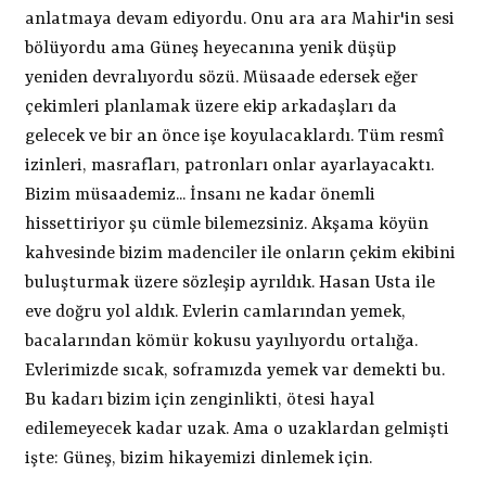
anlatmaya devam ediyordu. Onu ara ara Mahir'in sesi
bölüyordu ama Güneş heyecanına yenik düşüp
yeniden devralıyordu sözü. Müsaade edersek eğer
çekimleri planlamak üzere ekip arkadaşları da
gelecek ve bir an önce işe koyulacaklardı. Tüm resmî
izinleri, masrafları, patronları onlar ayarlayacaktı.
Bizim müsaademiz... İnsanı ne kadar önemli
hissettiriyor şu cümle bilemezsiniz. Akşama köyün
kahvesinde bizim madenciler ile onların çekim ekibini
buluşturmak üzere sözleşip ayrıldık. Hasan Usta ile
eve doğru yol aldık. Evlerin camlarından yemek,
bacalarından kömür kokusu yayılıyordu ortalığa.
Evlerimizde sıcak, soframızda yemek var demekti bu.
Bu kadarı bizim için zenginlikti, ötesi hayal
edilemeyecek kadar uzak. Ama o uzaklardan gelmişti
işte: Güneş, bizim hikayemizi dinlemek için.