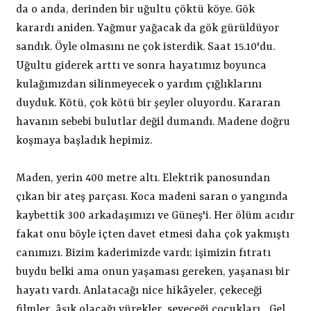
da o anda, derinden bir uğultu çöktü köye. Gök
karardı aniden. Yağmur yağacak da gök gürüldüyor
sandık. Öyle olmasını ne çok isterdik. Saat 15.10'du.
Uğultu giderek arttı ve sonra hayatımız boyunca
kulağımızdan silinmeyecek o yardım çığlıklarını
duyduk. Kötü, çok kötü bir şeyler oluyordu. Kararan
havanın sebebi bulutlar değil dumandı. Madene doğru
koşmaya başladık hepimiz.
Maden, yerin 400 metre altı. Elektrik panosundan
çıkan bir ateş parçası. Koca madeni saran o yangında
kaybettik 300 arkadaşımızı ve Güneş'i. Her ölüm acıdır
fakat onu böyle içten davet etmesi daha çok yakmıştı
canımızı. Bizim kaderimizde vardı; işimizin fıtratı
buydu belki ama onun yaşaması gereken, yaşanası bir
hayatı vardı. Anlatacağı nice hikâyeler, çekeceği
filmler, âşık olacağı yürekler, seveceği çocukları... Gel