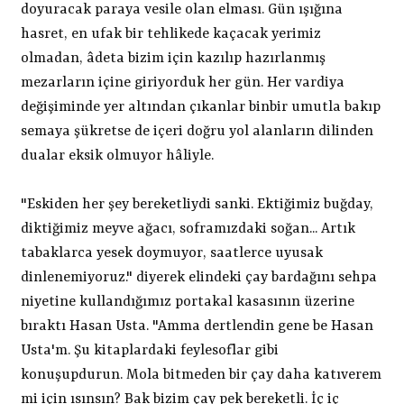
doyuracak paraya vesile olan elması. Gün ışığına
hasret, en ufak bir tehlikede kaçacak yerimiz
olmadan, âdeta bizim için kazılıp hazırlanmış
mezarların içine giriyorduk her gün. Her vardiya
değişiminde yer altından çıkanlar binbir umutla bakıp
semaya şükretse de içeri doğru yol alanların dilinden
dualar eksik olmuyor hâliyle.
"Eskiden her şey bereketliydi sanki. Ektiğimiz buğday,
diktiğimiz meyve ağacı, soframızdaki soğan... Artık
tabaklarca yesek doymuyor, saatlerce uyusak
dinlenemiyoruz." diyerek elindeki çay bardağını sehpa
niyetine kullandığımız portakal kasasının üzerine
bıraktı Hasan Usta. "Amma dertlendin gene be Hasan
Usta'm. Şu kitaplardaki feylesoflar gibi
konuşupdurun. Mola bitmeden bir çay daha katıverem
mi için ısınsın? Bak bizim çay pek bereketli. İç iç