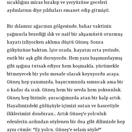
sıcaklığını miras bırakıp ve yeryüzüne geceleri
aydınlatsın diye yıldızları emanet edip gitmişti.
Bir ıhlamur ağacının gölgesinde, bahar vaktinin
yağmurla bezediği ılık ve naif bir akşamüstü oturmuş
hayatı izliyorken aklıma düştü Güneş. Sonra
gökyüzüne baktım. İşte orada, hayatın orta yerinde,
esrik bir aşk gibi duruyordu. Hem yanı başımızdaymış
gibi ışığına tutsak ediyor hem koşmakla, yürümekle
bitmeyecek bir yolu mesafe olarak koyuyordu araya.
Güneş hep yanımızda, başucumuzda sımsıcak ama bir
o kadar da ırak. Güneş hem bir sevda hem yoksunluk.
Güneş hep bizimle, şuracığımızda atan bir kalp artık.
Hayalimizdeki gülüşüyle içimizi ısıtan ve hasretiyle
iliklerimizi donduran... Artık Güneş'e yolculuk
edenlerin ardından söylenen bir dua gibi dilimizde hep
aynı cümle: "Ey yolcu, Güneş'e selam söyle!"