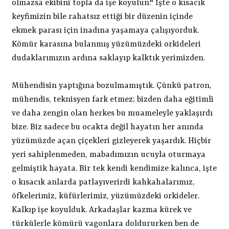
olmazsa ekibini topla da işe koyulun." İşte o kısacık
keyfimizin bile rahatsız ettiği bir düzenin içinde
ekmek parası için inadına yaşamaya çalışıyorduk.
Kömür karasına bulanmış yüzümüzdeki orkideleri
dudaklarımızın ardına saklayıp kalktık yerimizden.
Mühendisin yaptığına bozulmamıştık. Çünkü patron,
mühendis, teknisyen fark etmez; bizden daha eğitimli
ve daha zengin olan herkes bu muameleyle yaklaşırdı
bize. Biz sadece bu ocakta değil hayatın her anında
yüzümüzde açan çiçekleri gizleyerek yaşardık. Hiçbir
yeri sahiplenmeden, mabadımızın ucuyla oturmaya
gelmiştik hayata. Bir tek kendi kendimize kalınca, işte
o kısacık anlarda patlayıverirdi kahkahalarımız,
öfkelerimiz, küfürlerimiz, yüzümüzdeki orkideler.
Kalkıp işe koyulduk. Arkadaşlar kazma kürek ve
türkülerle kömürü vagonlara doldururken ben de