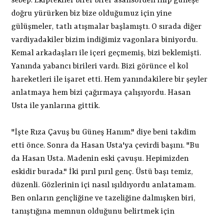
sebep. Ekiptekiler birer birer asansörden inip güneşe
doğru yürürken biz bize olduğumuz için yine
gülüşmeler, tatlı atışmalar başlamıştı. O sırada diğer
vardiyadakiler bizim indiğimiz vagonlara biniyordu.
Kemal arkadaşları ile içeri geçmemiş, bizi beklemişti.
Yanında yabancı birileri vardı. Bizi görünce el kol
hareketleri ile işaret etti. Hem yanındakilere bir şeyler
anlatmaya hem bizi çağırmaya çalışıyordu. Hasan
Usta ile yanlarına gittik.
"İşte Rıza Çavuş bu Güneş Hanım." diye beni takdim
etti önce. Sonra da Hasan Usta'ya çevirdi başını. "Bu
da Hasan Usta. Madenin eski çavuşu. Hepimizden
eskidir burada." İki pırıl pırıl genç. Üstü başı temiz,
düzenli. Gözlerinin içi nasıl ışıldıyordu anlatamam.
Ben onların gençliğine ve tazeliğine dalmışken biri,
tanıştığına memnun olduğunu belirtmek için