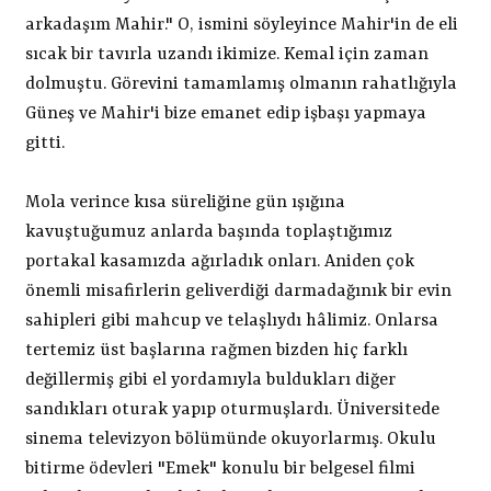
arkadaşım Mahir." O, ismini söyleyince Mahir'in de eli
sıcak bir tavırla uzandı ikimize. Kemal için zaman
dolmuştu. Görevini tamamlamış olmanın rahatlığıyla
Güneş ve Mahir'i bize emanet edip işbaşı yapmaya
gitti.
Mola verince kısa süreliğine gün ışığına
kavuştuğumuz anlarda başında toplaştığımız
portakal kasamızda ağırladık onları. Aniden çok
önemli misafirlerin geliverdiği darmadağınık bir evin
sahipleri gibi mahcup ve telaşlıydı hâlimiz. Onlarsa
tertemiz üst başlarına rağmen bizden hiç farklı
değillermiş gibi el yordamıyla buldukları diğer
sandıkları oturak yapıp oturmuşlardı. Üniversitede
sinema televizyon bölümünde okuyorlarmış. Okulu
bitirme ödevleri "Emek" konulu bir belgesel filmi