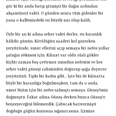
gör ki bir anda batıp gitmişti bir dağın ardından
akşamüzeri vakti. O günden sonra tüm gidenler bir
yana o kalbimizdeki en büyük sızı olup kaldı.
Öyle bir an ki adına seher vakti derler, en karanlık
hâlidir günün. Kötülüğün saadeti kol gezerken
yeryüzünde, umut ellerini açıp semaya bir nefes yollar
şafağın sökmesi için. Kâinat var oldu olalı gökler
hiçbir zaman boş çevirmez umudun nefesini ve her
seher vakti güneşi rahminden doğurup ışığa doyurur
yeryüzünü. Tıpkı bir kadın gibi... İşte biz de kâinatta
böyle bir karanlığa boğulmuşken, tam da o anda,
umut bizim için bir nefes salmıştı semaya. Güneş'imiz
doğmuştu. Fakat adına Güneş derken bunca Güneş'e
benzeyeceğini bilemezdik. Çabucak batıvermişti
doğduğu göğün koynuna sığınırcasına. İçimize