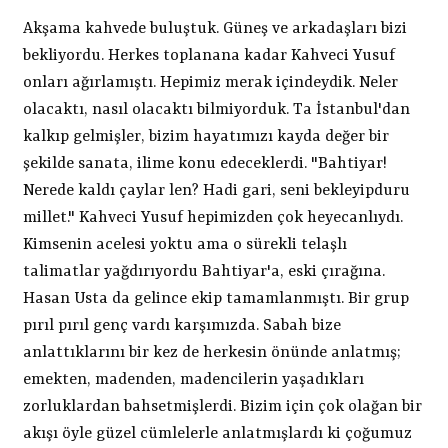
Akşama kahvede buluştuk. Güneş ve arkadaşları bizi
bekliyordu. Herkes toplanana kadar Kahveci Yusuf
onları ağırlamıştı. Hepimiz merak içindeydik. Neler
olacaktı, nasıl olacaktı bilmiyorduk. Ta İstanbul'dan
kalkıp gelmişler, bizim hayatımızı kayda değer bir
şekilde sanata, ilime konu edeceklerdi. "Bahtiyar!
Nerede kaldı çaylar len? Hadi gari, seni bekleyipduru
millet." Kahveci Yusuf hepimizden çok heyecanlıydı.
Kimsenin acelesi yoktu ama o sürekli telaşlı
talimatlar yağdırıyordu Bahtiyar'a, eski çırağına.
Hasan Usta da gelince ekip tamamlanmıştı. Bir grup
pırıl pırıl genç vardı karşımızda. Sabah bize
anlattıklarını bir kez de herkesin önünde anlatmış;
emekten, madenden, madencilerin yaşadıkları
zorluklardan bahsetmişlerdi. Bizim için çok olağan bir
akışı öyle güzel cümlelerle anlatmışlardı ki çoğumuz