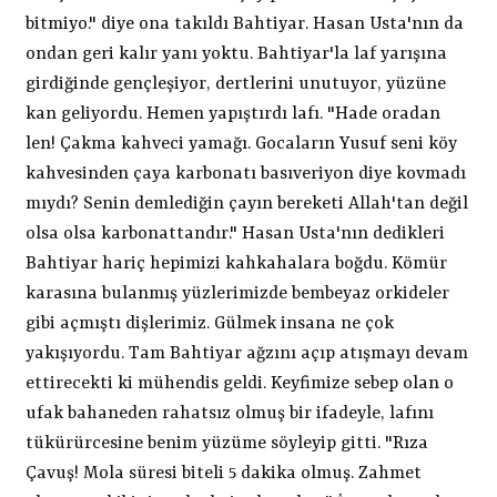
bitmiyo." diye ona takıldı Bahtiyar. Hasan Usta'nın da
ondan geri kalır yanı yoktu. Bahtiyar'la laf yarışına
girdiğinde gençleşiyor, dertlerini unutuyor, yüzüne
kan geliyordu. Hemen yapıştırdı lafı. "Hade oradan
len! Çakma kahveci yamağı. Gocaların Yusuf seni köy
kahvesinden çaya karbonatı basıveriyon diye kovmadı
mıydı? Senin demlediğin çayın bereketi Allah'tan değil
olsa olsa karbonattandır." Hasan Usta'nın dedikleri
Bahtiyar hariç hepimizi kahkahalara boğdu. Kömür
karasına bulanmış yüzlerimizde bembeyaz orkideler
gibi açmıştı dişlerimiz. Gülmek insana ne çok
yakışıyordu. Tam Bahtiyar ağzını açıp atışmayı devam
ettirecekti ki mühendis geldi. Keyfimize sebep olan o
ufak bahaneden rahatsız olmuş bir ifadeyle, lafını
tükürürcesine benim yüzüme söyleyip gitti. "Rıza
Çavuş! Mola süresi biteli 5 dakika olmuş. Zahmet