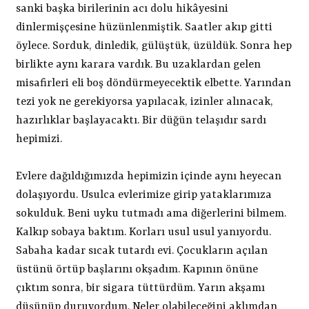
sanki başka birilerinin acı dolu hikâyesini
dinlermişçesine hüzünlenmiştik. Saatler akıp gitti
öylece. Sorduk, dinledik, gülüştük, üzüldük. Sonra hep
birlikte aynı karara vardık. Bu uzaklardan gelen
misafirleri eli boş döndürmeyecektik elbette. Yarından
tezi yok ne gerekiyorsa yapılacak, izinler alınacak,
hazırlıklar başlayacaktı. Bir düğün telaşıdır sardı
hepimizi.
Evlere dağıldığımızda hepimizin içinde aynı heyecan
dolaşıyordu. Usulca evlerimize girip yataklarımıza
sokulduk. Beni uyku tutmadı ama diğerlerini bilmem.
Kalkıp sobaya baktım. Korları usul usul yanıyordu.
Sabaha kadar sıcak tutardı evi. Çocukların açılan
üstünü örtüp başlarını okşadım. Kapının önüne
çıktım sonra, bir sigara tüttürdüm. Yarın akşamı
düşünüp duruyordum. Neler olabileceğini aklımdan