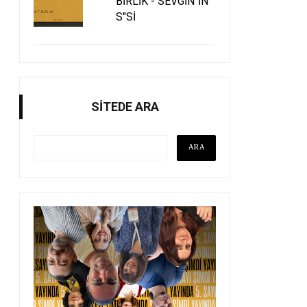
BİRLİK - SEVGİN"İN
S"Sİ
SİTEDE ARA