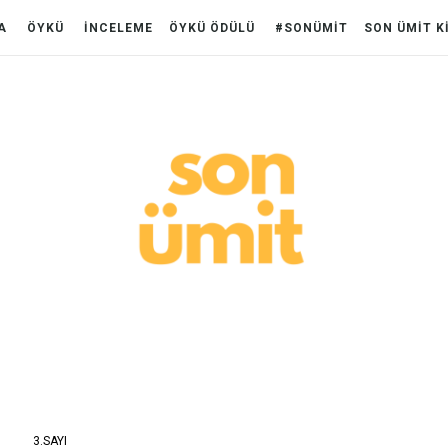
A
ÖYKÜ
İNCELEME
ÖYKÜ ÖDÜLÜ
#SONÜMİT
SON ÜMİT K
3.SAYI