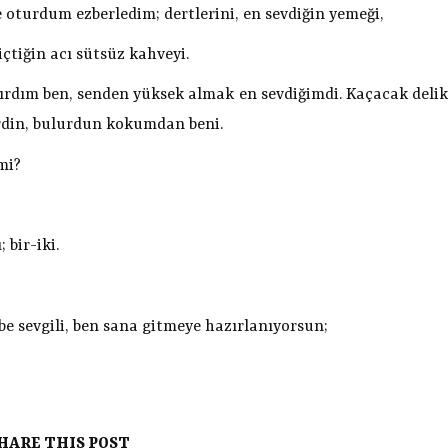
e oturdum ezberledim; dertlerini, en sevdiğin yemeği,
içtiğin acı sütsüz kahveyi.
lışırdım ben, senden yüksek almak en sevdiğimdi. Kaçacak delik
rdin, bulurdun kokumdan beni.
mi?
 bir-iki.
 be sevgili, ben sana gitmeye hazırlanıyorsun;
HARE THIS POST