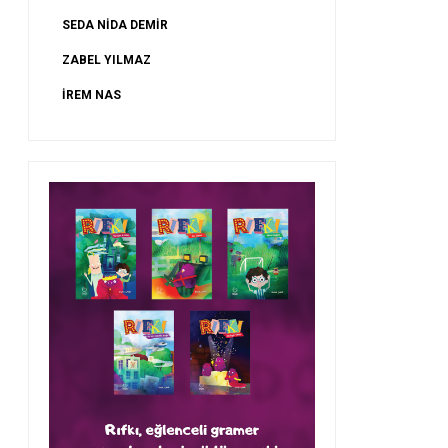
Söyleşi; Ahmet Suat
Söyleşi; Yasin Özy
SEDA NİDA DEMİR
ZABEL YILMAZ
İREM NAS