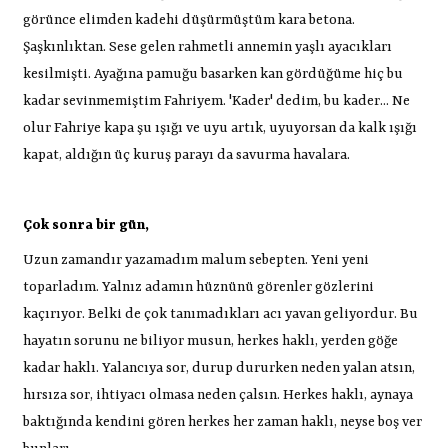
görünce elimden kadehi düşürmüştüm kara betona.
Şaşkınlıktan. Sese gelen rahmetli annemin yaşlı ayacıkları
kesilmişti. Ayağına pamuğu basarken kan gördüğüme hiç bu
kadar sevinmemiştim Fahriyem. 'Kader' dedim, bu kader... Ne
olur Fahriye kapa şu ışığı ve uyu artık, uyuyorsan da kalk ışığı
kapat, aldığın üç kuruş parayı da savurma havalara.
Çok sonra bir gün,
Uzun zamandır yazamadım malum sebepten. Yeni yeni
toparladım. Yalnız adamın hüznünü görenler gözlerini
kaçırıyor. Belki de çok tanımadıkları acı yavan geliyordur. Bu
hayatın sorunu ne biliyor musun, herkes haklı, yerden göğe
kadar haklı. Yalancıya sor, durup dururken neden yalan atsın,
hırsıza sor, ihtiyacı olmasa neden çalsın. Herkes haklı, aynaya
baktığında kendini gören herkes her zaman haklı, neyse boş ver