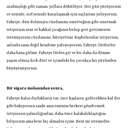
azalmışlığı gibi zaman, yollara dökülüyor. Her gün yürüyorum
ve seninle, sırf seninle karşılaşmak için saçlarımı yoluyorum.
Fahriye, dün dolmuşta cüzdanımı unuttuğum gibi unutmak
istiyorum seni ve bakkal çırağının bulup geri getirmesini
istemiyorum cüzdanımı, hüviyetimi. Kaybolsunlar istiyorum,
aslında sana değil kendime yalvarıyorum. Fahriye, lütfen bir
daha bana gülme. Fahriye lütfen git ve bir daha da dönme
yaşım olmuş kırk dört ve içimdeki bu çocukça his yüzünden
büyüyemiyorum.
Bir sigara molasından sonra,
Fahriye kalın dudakların var, ince kaşların, gidecekken kal der
gibi bakıyorsun sanki ama eminim herkesi göndermek
istiyorsun yalnızlığından, daha önce kalabalıklaştığını
biliyorum ama beni hiç almadın içine. Beni mi istemedin