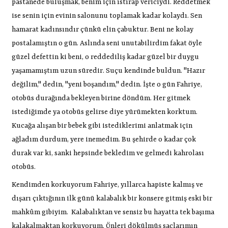
pastanede buluşmak, benim için ıstırap vericiydi. Reddetmek
ise senin için evinin salonunu toplamak kadar kolaydı. Sen
hamarat kadınsındır çünkü elin çabuktur. Beni ne kolay
postalamıştın o gün. Aslında seni unutabilirdim fakat öyle
güzel defettin ki beni, o reddediliş kadar güzel bir duygu
yaşamamıştım uzun süredir. Suçu kendinde buldun. "Hazır
değilim," dedin, "yeni boşandım," dedin. İşte o gün Fahriye,
otobüs durağında bekleyen birine döndüm. Her gitmek
istediğimde ya otobüs gelirse diye yürümekten korktum.
Kucağa alışan bir bebek gibi istediklerimi anlatmak için
ağladım durdum, yere inemedim. Bu şehirde o kadar çok
durak var ki, sanki hepsinde bekledim ve gelmedi kahrolası
otobüs.
Kendimden korkuyorum Fahriye, yıllarca hapiste kalmış ve
dışarı çıktığının ilk günü kalabalık bir konsere gitmiş eski bir
mahkûm gibiyim.
Kalabalıktan ve sensiz bu hayatta tek başıma
kalakalmaktan korkuyorum. Önleri dökülmüş saçlarımın