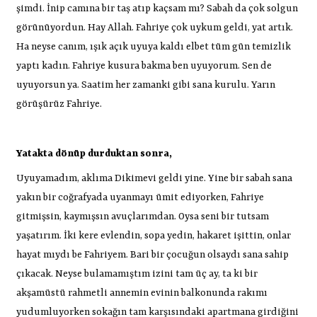
şimdi. İnip camına bir taş atıp kaçsam mı? Sabah da çok solgun
görünüyordun. Hay Allah. Fahriye çok uykum geldi, yat artık.
Ha neyse canım, ışık açık uyuya kaldı elbet tüm gün temizlik
yaptı kadın. Fahriye kusura bakma ben uyuyorum. Sen de
uyuyorsun ya. Saatim her zamanki gibi sana kurulu. Yarın
görüşürüz Fahriye.
Yatakta dönüp durduktan sonra,
Uyuyamadım, aklıma Dikimevi geldi yine. Yine bir sabah sana
yakın bir coğrafyada uyanmayı ümit ediyorken, Fahriye
gitmişsin, kaymışsın avuçlarımdan. Oysa seni bir tutsam
yaşatırım. İki kere evlendin, sopa yedin, hakaret işittin, onlar
hayat mıydı be Fahriyem. Bari bir çocuğun olsaydı sana sahip
çıkacak. Neyse bulamamıştım izini tam üç ay, ta ki bir
akşamüstü rahmetli annemin evinin balkonunda rakımı
yudumluyorken sokağın tam karşısındaki apartmana girdiğini