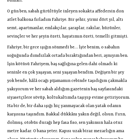
bunları.
O gün ben, sabah gürültüyle inleyen sokakta affedersin don
atlet balkona fırladım Fahriye. Bir şehir, yirmi dört yıl, altı
semt, apartmanlar, emlakçılar, şaraplar, rakılar, hüzünler,
sevinçler ve her şeyin özeti, hayatımın özeti, temelli gitmişti.
Fahriye, bir gece ışığın sönmedi be… İşte benim, o sabahın
soğuğunda dımdızlak ortada bıraktığından beri, aynıyım ben.
İşin kötüsü Fahriyem, baş sağlığına gelen dahi olmadı ki
seninle en çok yaşayan, seni yaşayan bendim. Değişen bir şey
yok bende, hâlâ ocağı pijamamın cebinde taşıdığım çakmakla
yakıyorum ve her sabah aldığım gazetenin baş sayfasındaki
siyasetçilere sövüp, koltukaltımda taşıyıp evime getiriyorum.
Ha bir de, bir daha ışığı hiç yanmayacak olan yatak odanın
karşısına taşındım. Bakkal dükkânı yakın değil, olsun. Fırın,
dolmuş, otobüs durağı hep fasa fiso, sen yakınsın hala otuz
metre kadar. O bana yeter. Kapısı uzak biraz mezarlığın ama