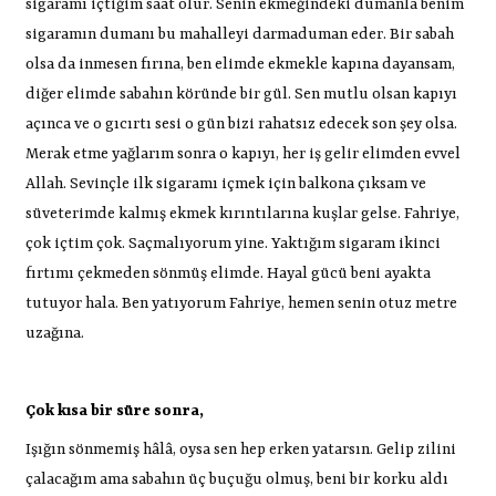
sigaramı içtiğim saat olur. Senin ekmeğindeki dumanla benim
sigaramın dumanı bu mahalleyi darmaduman eder. Bir sabah
olsa da inmesen fırına, ben elimde ekmekle kapına dayansam,
diğer elimde sabahın köründe bir gül. Sen mutlu olsan kapıyı
açınca ve o gıcırtı sesi o gün bizi rahatsız edecek son şey olsa.
Merak etme yağlarım sonra o kapıyı, her iş gelir elimden evvel
Allah. Sevinçle ilk sigaramı içmek için balkona çıksam ve
süveterimde kalmış ekmek kırıntılarına kuşlar gelse. Fahriye,
çok içtim çok. Saçmalıyorum yine. Yaktığım sigaram ikinci
fırtımı çekmeden sönmüş elimde. Hayal gücü beni ayakta
tutuyor hala. Ben yatıyorum Fahriye, hemen senin otuz metre
uzağına.
Çok kısa bir süre sonra,
Işığın sönmemiş hâlâ, oysa sen hep erken yatarsın. Gelip zilini
çalacağım ama sabahın üç buçuğu olmuş, beni bir korku aldı