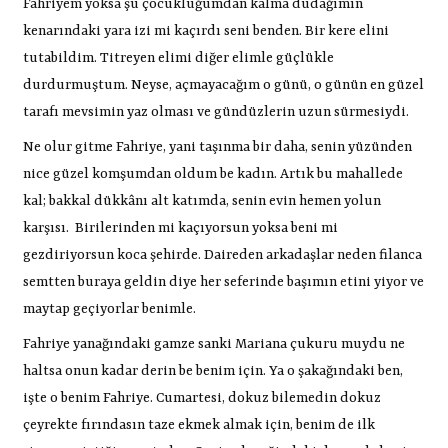
Fahriyem yoksa şu çocukluğumdan kalma dudağımın
kenarındaki yara izi mi kaçırdı seni benden. Bir kere elini
tutabildim. Titreyen elimi diğer elimle güçlükle
durdurmuştum. Neyse, açmayacağım o günü, o günün en güzel
tarafı mevsimin yaz olması ve gündüzlerin uzun sürmesiydi.
Ne olur gitme Fahriye, yani taşınma bir daha, senin yüzünden
nice güzel komşumdan oldum be kadın. Artık bu mahallede
kal; bakkal dükkânı alt katımda, senin evin hemen yolun
karşısı.
Birilerinden mi kaçıyorsun yoksa beni mi
gezdiriyorsun koca şehirde. Daireden arkadaşlar neden filanca
semtten buraya geldin diye her seferinde başımın etini yiyor ve
maytap geçiyorlar benimle.
Fahriye yanağındaki gamze sanki Mariana çukuru muydu ne
haltsa onun kadar derin be benim için. Ya o şakağındaki ben,
işte o benim Fahriye. Cumartesi, dokuz bilemedin dokuz
çeyrekte fırındasın taze ekmek almak için, benim de ilk