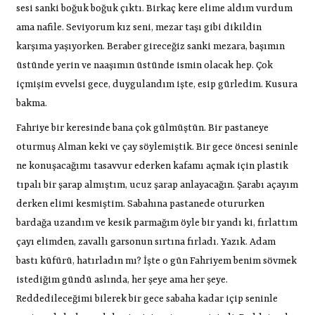
sesi sanki boğuk boğuk çıktı. Birkaç kere elime aldım vurdum
ama nafile. Seviyorum kız seni, mezar taşı gibi dikildin
karşıma yaşıyorken. Beraber gireceğiz sanki mezara, başımın
üstünde yerin ve naaşımın üstünde ismin olacak hep. Çok
içmişim evvelsi gece, duygulandım işte, esip gürledim. Kusura
bakma.
Fahriye bir keresinde bana çok gülmüştün. Bir pastaneye
oturmuş Alman keki ve çay söylemiştik. Bir gece öncesi seninle
ne konuşacağımı tasavvur ederken kafamı açmak için plastik
tıpalı bir şarap almıştım, ucuz şarap anlayacağın. Şarabı açayım
derken elimi kesmiştim. Sabahına pastanede otururken
bardağa uzandım ve kesik parmağım öyle bir yandı ki, fırlattım
çayı elimden, zavallı garsonun sırtına fırladı. Yazık. Adam
bastı küfürü, hatırladın mı? İşte o gün Fahriyem benim sövmek
istediğim gündü aslında, her şeye ama her şeye.
Reddedileceğimi bilerek bir gece sabaha kadar içip seninle